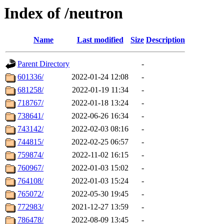
Index of /neutron
Name
Last modified
Size
Description
Parent Directory
-
601336/
2022-01-24 12:08
-
681258/
2022-01-19 11:34
-
718767/
2022-01-18 13:24
-
738641/
2022-06-26 16:34
-
743142/
2022-02-03 08:16
-
744815/
2022-02-25 06:57
-
759874/
2022-11-02 16:15
-
760967/
2022-01-03 15:02
-
764108/
2022-01-03 15:24
-
765072/
2022-05-30 19:45
-
772983/
2021-12-27 13:59
-
786478/
2022-08-09 13:45
-